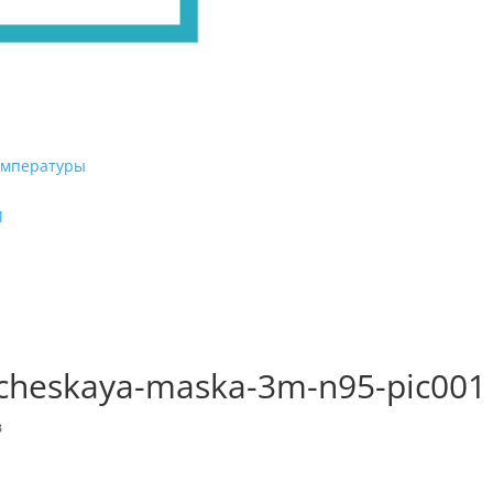
емпературы
И
gicheskaya-maska-3m-n95-pic001
в