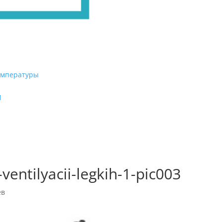
емпературы
И
ventilyacii-legkih-1-pic003
ев