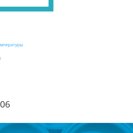
емпературы
И
006