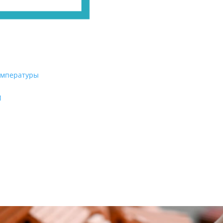
емпературы
И