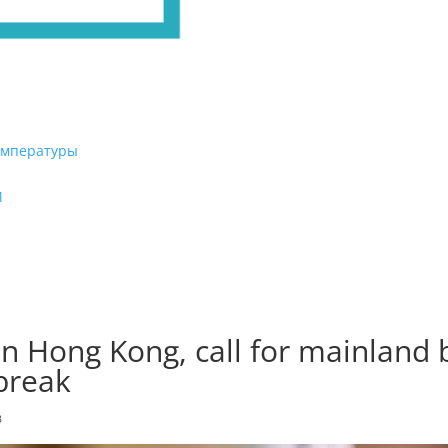
емпературы
И
in Hong Kong, call for mainland
tbreak
в